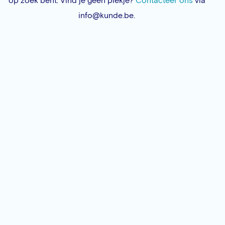
op zoek bent. Vind je geen plekje?
Contacteer ons
via
info@kunde.be.