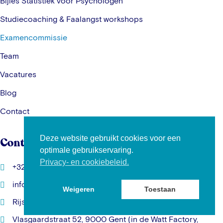
Bijles Statistiek voor Psychologen
Studiecoaching & Faalangst workshops
Examencommissie
Team
Vacatures
Blog
Contact
Deze website gebruikt cookies voor een
Contactgegevens
optimale gebruikservaring.
Privacy- en cookiebeleid.
+32 469 19 72 45
info@kunde.be
Weigeren
Toestaan
Rijschoolstraat 11, 3000 Leuven
Vlasgaardstraat 52, 9000 Gent (in de Watt Factory,