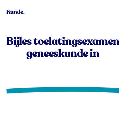
Toelatingsexamen Geneeskunde
Bijles toelatingsexamen
geneeskunde in