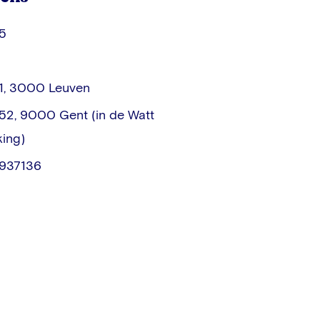
5
11, 3000 Leuven
 52, 9000 Gent (in de Watt
king)
937136