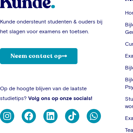
Ho
Kunde ondersteunt studenten & ouders bij
Bij
het slagen voor examens en toetsen.
Ge
Cur
Neem contact op
Ex
Bij
Bij
Ps
Op de hoogte blijven van de laatste
studietips?
Volg ons op onze socials!
Stu
wo
Ex
Te