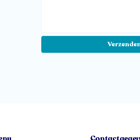
Verzende
enu
Contactgegev