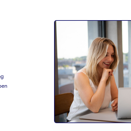
ng
lpen