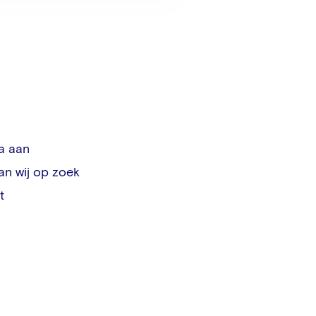
la aan
an wij op zoek
t