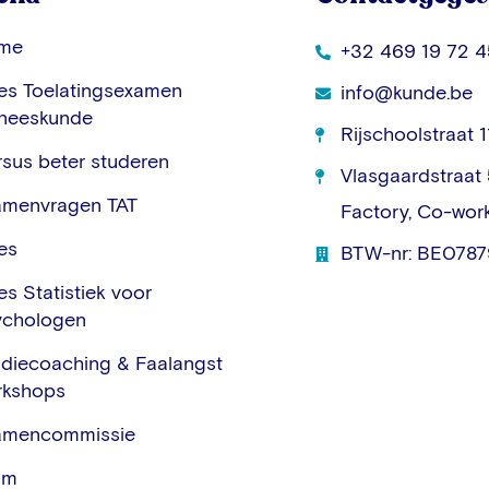
me
+32 469 19 72 4
les Toelatingsexamen
info@kunde.be
neeskunde
Rijschoolstraat 
sus beter studeren
Vlasgaardstraat
amenvragen TAT
Factory, Co-wor
les
BTW-nr: BE0787
les Statistiek voor
ychologen
diecoaching & Faalangst
rkshops
amencommissie
am