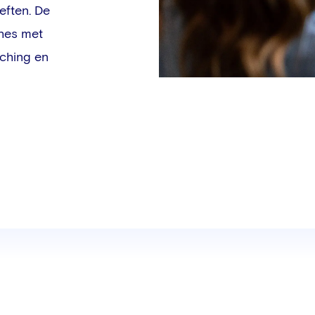
eften. De
hes met
aching en