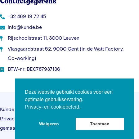
Contactgegevens
+32 469 19 72 45
info@kunde.be
Rijschoolstraat 11, 3000 Leuven
Vlasgaardstraat 52, 9000 Gent (in de Watt Factory,
Co-working)
BTW-nr: BE0787937136
Deze website gebruikt cookies voor een
optimale gebruikservaring.
Privacy- en cookiebeleid.
Kunde © 2026 – Alle rechten voorbehouden –
Privacybeleid
–
Algemene voorwaarden
–
Website
Weigeren
Toestaan
gemaakt door Kreatix.