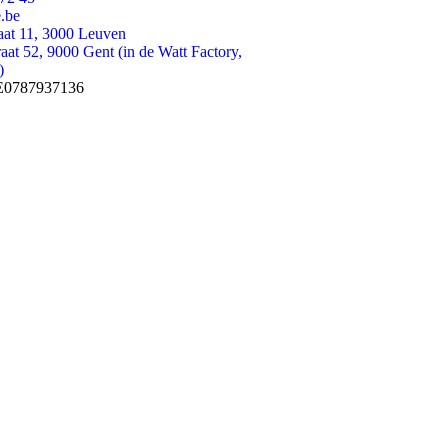
.be
raat 11, 3000 Leuven
aat 52, 9000 Gent (in de Watt Factory,
)
E0787937136