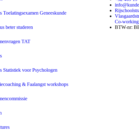
info@kunde
Rijschoolst
es Toelatingsexamen Geneeskunde
Vlasgaardstr
Co-working
us beter studeren
BTW-nr: B
menvragen TAT
s
es Statistiek voor Psychologen
iecoaching & Faalangst workshops
mencommissie
m
tures