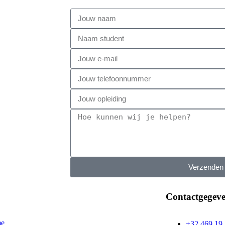
Verzenden
Contactgegev
e
+32 469 19 