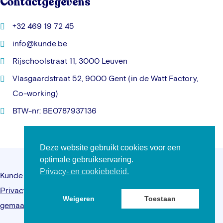
Contactgegevens
+32 469 19 72 45
info@kunde.be
Rijschoolstraat 11, 3000 Leuven
Vlasgaardstraat 52, 9000 Gent (in de Watt Factory,
Co-working)
BTW-nr: BE0787937136
Deze website gebruikt cookies voor een
optimale gebruikservaring.
Privacy- en cookiebeleid.
Kunde © 2026 – Alle rechten voorbehouden –
Privacybeleid
–
Algemene voorwaarden
–
Website
Weigeren
Toestaan
gemaakt door Kreatix.