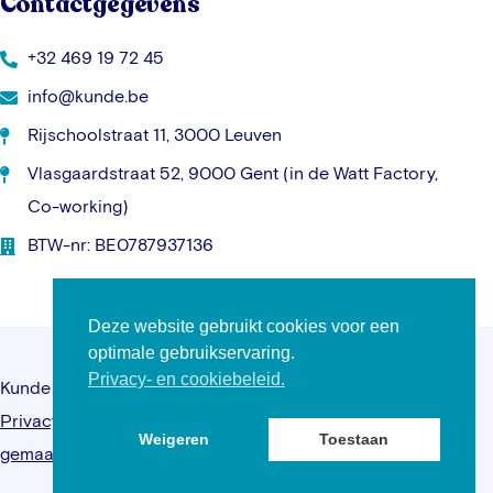
Contactgegevens
+32 469 19 72 45
info@kunde.be
Rijschoolstraat 11, 3000 Leuven
Vlasgaardstraat 52, 9000 Gent (in de Watt Factory,
Co-working)
BTW-nr: BE0787937136
Deze website gebruikt cookies voor een
optimale gebruikservaring.
Privacy- en cookiebeleid.
Kunde © 2026 – Alle rechten voorbehouden –
Privacybeleid
–
Algemene voorwaarden
–
Website
Weigeren
Toestaan
gemaakt door Kreatix.