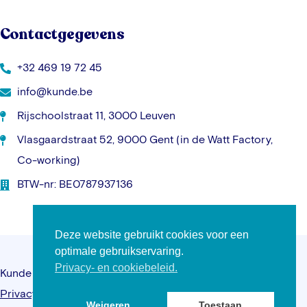
Contactgegevens
+32 469 19 72 45
info@kunde.be
Rijschoolstraat 11, 3000 Leuven
Vlasgaardstraat 52, 9000 Gent (in de Watt Factory,
Co-working)
BTW-nr: BE0787937136
Deze website gebruikt cookies voor een
optimale gebruikservaring.
Privacy- en cookiebeleid.
Kunde © 2026 – Alle rechten voorbehouden –
Privacybeleid
–
Algemene voorwaarden
–
Website
Weigeren
Toestaan