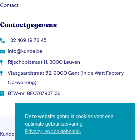
Contact
Contactgegevens
+32 469 19 72 45
info@kunde.be
Rijschoolstraat 11, 3000 Leuven
Vlasgaardstraat 52, 9000 Gent (in de Watt Factory,
Co-working)
BTW-nr: BE0787937136
Deze website gebruikt cookies voor een
optimale gebruikservaring.
Privacy- en cookiebeleid.
Kunde © 2026 – Alle rechten voorbehouden –