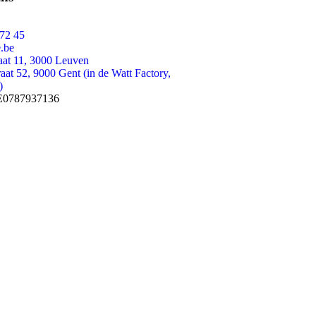
72 45
.be
raat 11, 3000 Leuven
aat 52, 9000 Gent (in de Watt Factory,
)
E0787937136