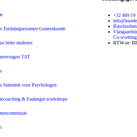
e
+32 469 19 
info@kunde
Rijschoolst
es Toelatingsexamen Geneeskunde
Vlasgaardstr
Co-working
us beter studeren
BTW-nr: B
menvragen TAT
s
es Statistiek voor Psychologen
iecoaching & Faalangst workshops
mencommissie
m