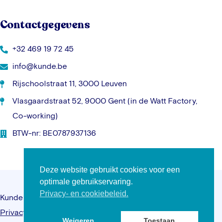
Contactgegevens
+32 469 19 72 45
info@kunde.be
Rijschoolstraat 11, 3000 Leuven
Vlasgaardstraat 52, 9000 Gent (in de Watt Factory,
Co-working)
BTW-nr: BE0787937136
Deze website gebruikt cookies voor een
optimale gebruikservaring.
Privacy- en cookiebeleid.
Kunde © 2026 – Alle rechten voorbehouden –
Privacybeleid
–
Algemene voorwaarden
–
Website
Weigeren
Toestaan