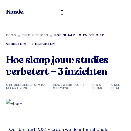
Toelatingsexamen Geneeskunde
BLOG
TIPS & TRICKS
HOE SLAAP JOUW STUDIES
VERBETERT – 3 INZICHTEN
Hoe slaap jouw studies
verbetert – 3 inzichten
GEPUBLICEERD OP: 29
BIJGEWERKT OP: 7
TIPS &
2 MIN
MAART 2024
MEI 2024
TRICKS
READ
O
p 15 maart 2024 vierden we de internationale