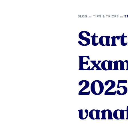
BLOG
TIPS & TRICKS
S
Start
Exam
2025?
vanaf