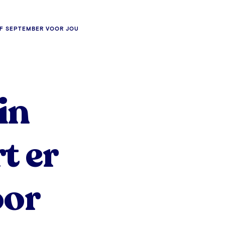
AF SEPTEMBER VOOR JOU
in
t er
oor