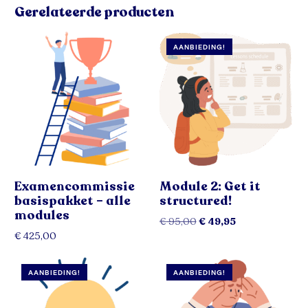
Gerelateerde producten
AANBIEDING!
Examencommissie
Module 2: Get it
basispakket – alle
structured!
modules
€
95,00
€
49,95
€
425,00
Toevoegen aan winkelwagen
Toevoegen aan winkelwagen
AANBIEDING!
AANBIEDING!