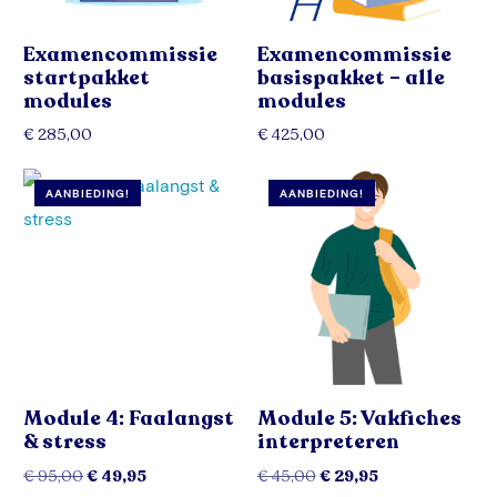
Examencommissie
Examencommissie
startpakket
basispakket – alle
modules
modules
€
285,00
€
425,00
Toevoegen aan winkelwagen
Toevoegen aan winkelwagen
AANBIEDING!
AANBIEDING!
Module 4: Faalangst
Module 5: Vakfiches
& stress
interpreteren
€
95,00
€
49,95
€
45,00
€
29,95