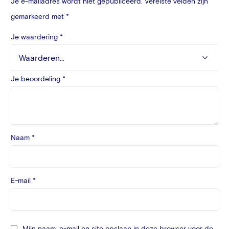
Je e-mailadres wordt niet gepubliceerd.
Vereiste velden zijn
gemarkeerd met
*
Je waardering
*
Je beoordeling
*
Naam
*
E-mail
*
Mijn naam, e-mail en site opslaan in deze browser voor de