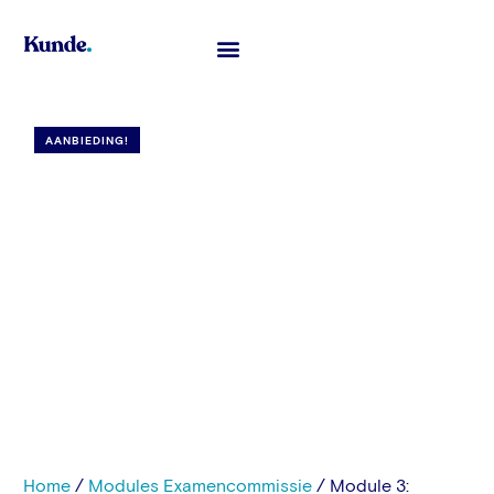
Toelatingsexamen Geneeskunde
AANBIEDING!
Home
/
Modules Examencommissie
/ Module 3: